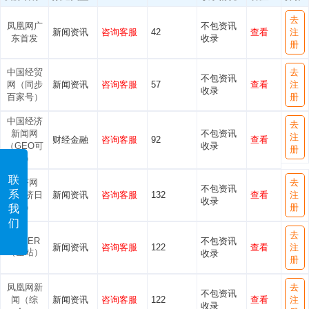
去
凤凰网广
不包资讯
新闻资讯
咨询客服
42
查看
注
东首发
收录
册
中国经贸
去
不包资讯
网（同步
新闻资讯
咨询客服
57
查看
注
收录
百家号）
册
中国经济
去
新闻网
不包资讯
注
财经金融
咨询客服
92
查看
（GEO可
收录
册
发）
联
经济网
去
不包资讯
系
（经济日
新闻资讯
咨询客服
132
查看
注
收录
报）
册
我
们
去
ZAKER
不包资讯
新闻资讯
咨询客服
122
查看
注
（全站）
收录
册
凤凰网新
去
不包资讯
闻（综
新闻资讯
咨询客服
122
查看
注
收录