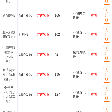
合）
册
去
不包网页
新闻晨报
新闻资讯
咨询客服
165
查看
注
收录
册
去
北京科技
不包资讯
IT科技
咨询客服
102
查看
注
报(官方)
收录
册
中国经济
去
观察网
包网页收
注
财经金融
咨询客服
42
查看
（包收
录
册
录）
新浪网新
去
不包资讯
闻（新浪
新闻资讯
咨询客服
195
查看
注
收录
新闻）
册
全景网
去
（可同步
不包资讯
注
财经金融
咨询客服
127
查看
东方财富
收录
册
号）
去