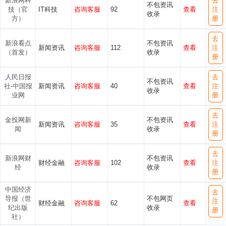
新浪网科
去
不包资讯
技（官
IT科技
咨询客服
92
查看
注
收录
方）
册
去
新浪看点
不包资讯
新闻资讯
咨询客服
112
查看
注
（首发）
收录
册
人民日报
去
不包资讯
社-中国报
新闻资讯
咨询客服
40
查看
注
收录
业网
册
去
金投网新
不包资讯
新闻资讯
咨询客服
35
查看
注
闻
收录
册
去
新浪网财
不包资讯
财经金融
咨询客服
102
查看
注
经
收录
册
中国经济
去
导报（世
不包网页
注
财经金融
咨询客服
62
查看
纪出版
收录
册
社）